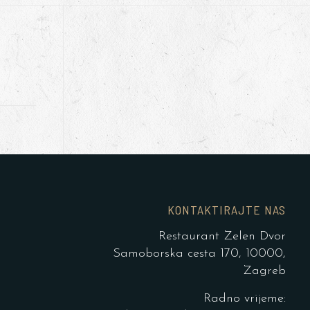
KONTAKTIRAJTE NAS
Restaurant Zelen Dvor
Samoborska cesta 170, 10000,
Zagreb
Radno vrijeme: