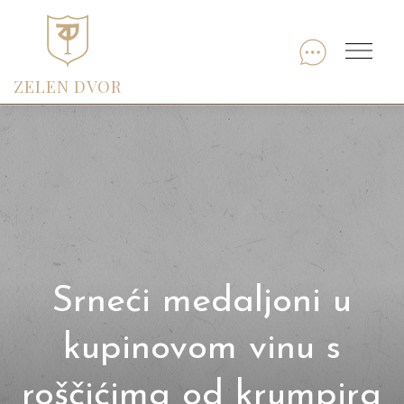
Skip
to
Menu
content
ZELEN DVOR
Srneći medaljoni u
kupinovom vinu s
roščićima od krumpira