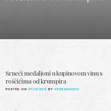
Srneći medaljoni u kupinovom vinu s
roščićima od krumpira
POSTED ON
07/12/2015
BY
VEDRANSADIC