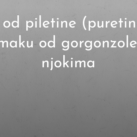
 od piletine (pureti
maku od gorgonzole
njokima