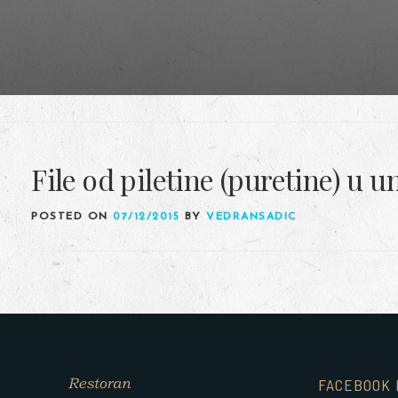
File od piletine (puretine) u
POSTED ON
07/12/2015
BY
VEDRANSADIC
FACEBOOK 