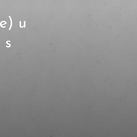
ne) u
 s