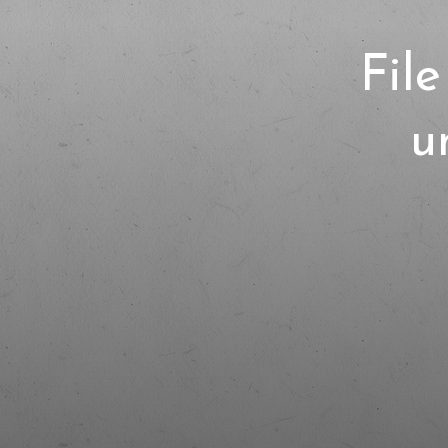
File
u