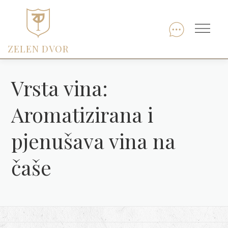
Skip
to
Menu
content
ZELEN DVOR
Vrsta vina:
Aromatizirana i
pjenušava vina na
čaše