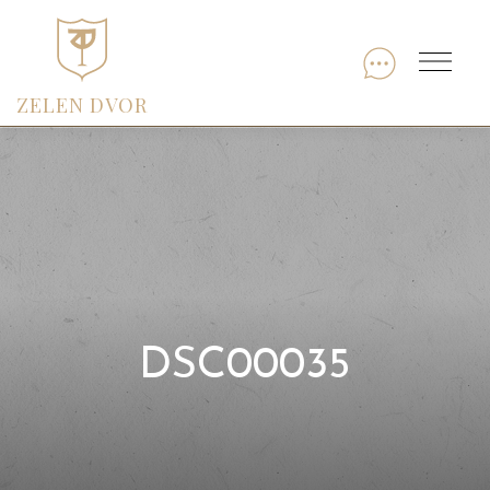
Skip
to
Menu
content
ZELEN DVOR
DSC00035